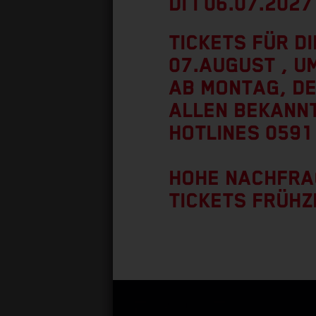
DI I 06.07.2027
TICKETS FÜR D
07.AUGUST , U
AB MONTAG, DE
ALLEN BEKANN
HOTLINES 0591
HOHE NACHFRA
TICKETS FRÜHZ