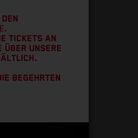
, DEN
E
.
IE TICKETS AN
E ÜBER UNSERE
ÄLTLICH.
DIE BEGEHRTEN