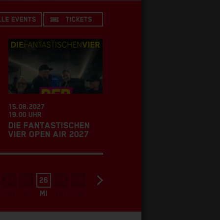
LLE EVENTS
TICKETS
15.08.2027
19.00 UHR
DIE FANTASTISCHEN
VIER OPEN AIR 2027
SEP
24
25
26
27
28
29
30
31
01
02
MO
DI
MI
DO
FR
SA
SO
MO
DI
MI