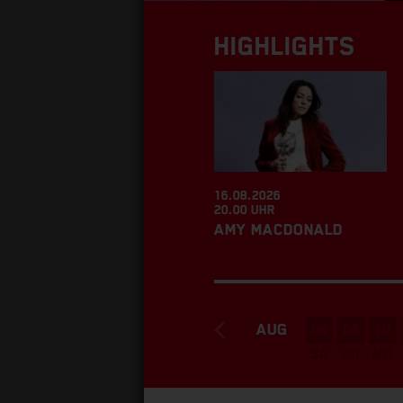
HIGHLIGHTS
16.08.2026
20.00 UHR
AMY MACDONALD
AUG
08
09
10
SA
SO
MO