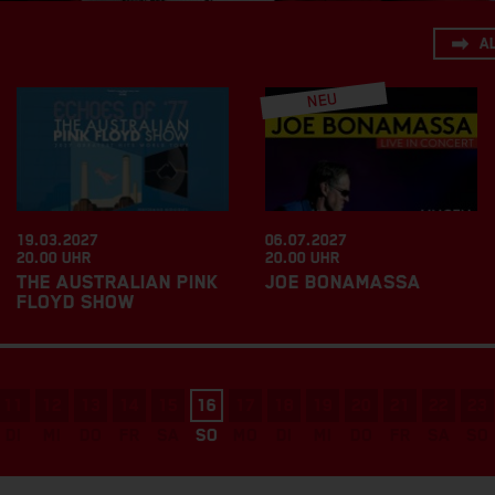
A
19.03.2027
06.07.2027
20.00 UHR
20.00 UHR
THE AUSTRALIAN PINK
JOE BONAMASSA
FLOYD SHOW
11
12
13
14
15
16
17
18
19
20
21
22
23
DI
MI
DO
FR
SA
SO
MO
DI
MI
DO
FR
SA
SO