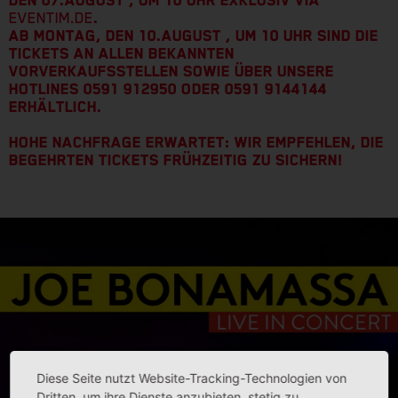
EVENTIM.DE
.
AB MONTAG, DEN 10.AUGUST , UM 10 UHR SIND DIE
TICKETS AN ALLEN BEKANNTEN
VORVERKAUFSSTELLEN SOWIE ÜBER UNSERE
HOTLINES 0591 912950 ODER 0591 9144144
ERHÄLTLICH.
HOHE NACHFRAGE ERWARTET: WIR EMPFEHLEN, DIE
BEGEHRTEN TICKETS FRÜHZEITIG ZU SICHERN!
Diese Seite nutzt Website-Tracking-Technologien von
Dritten, um ihre Dienste anzubieten, stetig zu