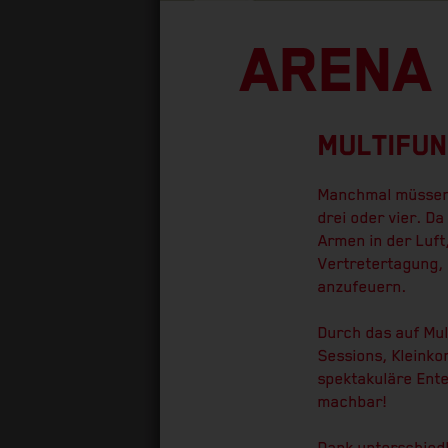
ARENA
MULTIFUN
Manchmal müssen 
drei oder vier. D
Armen in der Luft
Vertretertagung,
anzufeuern.
Durch das auf Mu
Sessions, Kleink
spektakuläre Ente
machbar!