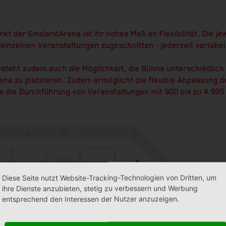
!
nkt der EmslandArena ist ihr hohes Maß an Flexibilität. Die je
ie einzelnen Veranstaltungen zugeschnitten - jederzeit variab
steht zudem auch die Möglichkeit, die Bühne unterschiedlich
ena zu platzieren. Zudem ermöglicht die flexible Anpassung 
he die Durchführung von Veranstaltungen mit 900 bis zu 4.99
Diese Seite nutzt Website-Tracking-Technologien von Dritten, um
ihre Dienste anzubieten, stetig zu verbessern und Werbung
entsprechend den Interessen der Nutzer anzuzeigen.