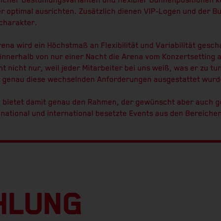
icher Bestuhlungsvarianten und flexibler Bühnenpositionen 
r optimal ausrichten. Zusätzlich dienen VIP-Logen und der Bu
scharakter.
ena wird ein Höchstmaß an Flexibilität und Variabilität gescha
nnerhalb von nur einer Nacht die Arena vom Konzertsetting a
t nicht nur, weil jeder Mitarbeiter bei uns weiß, was er zu tu
 genau diese wechselnden Anforderungen ausgestattet wurd
 bietet damit genau den Rahmen, der gewünscht aber auch gef
 national und international besetzte Events aus den Bereiche
HLUNG