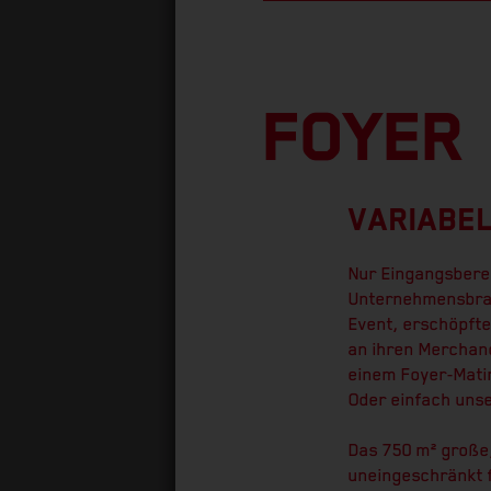
FOYER
VARIABE
Nur Eingangsbere
Unternehmensbran
Event, erschöpft
an ihren Merchand
einem Foyer-Matin
Oder einfach uns
Das 750 m² große,
uneingeschränkt f