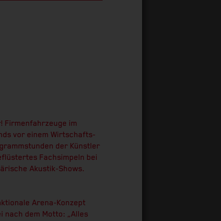
r! Firmenfahrzeuge im
ds vor einem Wirtschafts-
ogrammstunden der Künstler
eflüstertes Fachsimpeln bei
härische Akustik-Shows.
nktionale Arena-Konzept
i nach dem Motto: „Alles