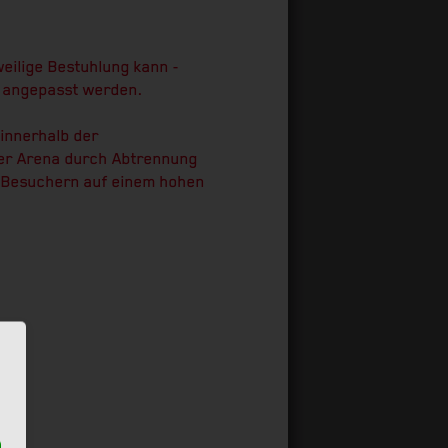
weilige Bestuhlung kann -
el angepasst werden.
 innerhalb der
der Arena durch Abtrennung
5 Besuchern auf einem hohen