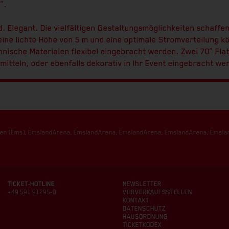
“.
nd. Elegant. Die vielfältigen Gestaltungsmöglichkeiten schaff
ine lichte Höhe von 5 m und eine optimale Stromverteilung k
nische Materialen flexibel eingebracht werden. Zwei 70“ Fl
mitteln, oder ebenfalls dekorativ in Ihr Event eingebracht we
ingen (Ems), EmslandArena, EmslandArena, EmslandArena, EmslandArena, Emsl
TICKET-HOTLINE
NEWSLETTER
+49 591 91295-0
VORVERKAUFSSTELLEN
KONTAKT
DATENSCHUTZ
HAUSORDNUNG
TICKETKODEX