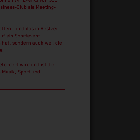
können wir Events von 900
siness-Club als Meeting-
ffen – und das in Bestzeit.
uf ein Sportevent
n hat, sondern auch weil die
e.
ordert wird und ist die
n Musik, Sport und