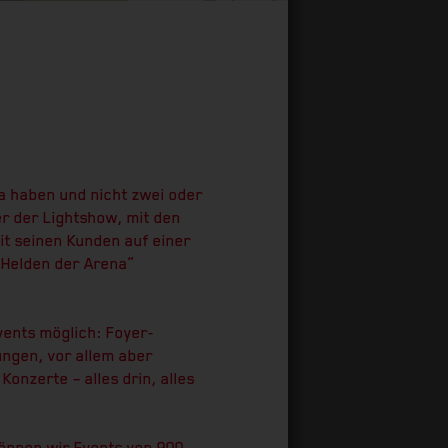
a haben und nicht zwei oder
er der Lightshow, mit den
mit seinen Kunden auf einer
„Helden der Arena“
ents möglich: Foyer-
ngen, vor allem aber
nzerte – alles drin, alles