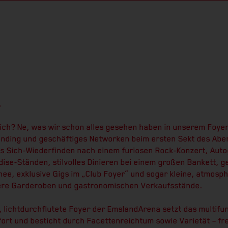
L
ich? Ne, was wir schon alles gesehen haben in unserem Foye
ding und geschäftiges Networken beim ersten Sekt des Aben
es Sich-Wiederfinden nach einem furiosen Rock-Konzert, Aut
ise-Ständen, stilvolles Dinieren bei einem großen Bankett, g
ee, exklusive Gigs im „Club Foyer“ und sogar kleine, atmosp
ere Garderoben und gastronomischen Verkaufsstände.
 lichtdurchflutete Foyer der EmslandArena setzt das multifu
ort und besticht durch Facettenreichtum sowie Varietät – fre