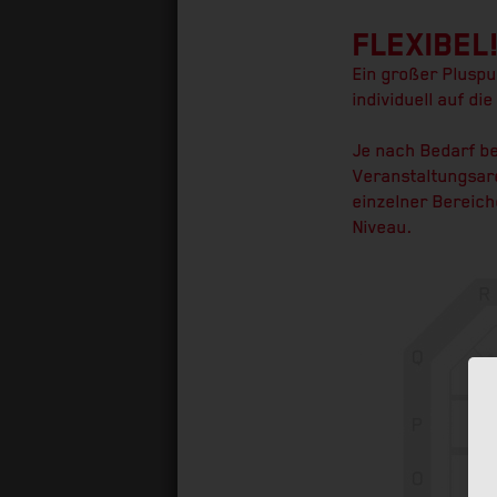
FLEXIBEL
Ein großer Pluspu
individuell auf d
Je nach Bedarf be
Veranstaltungsar
einzelner Bereic
Niveau.