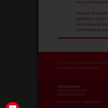
kann, nichts muss
Flexibel. Einlade
Ambiente. Durch e
verschiedene tech
Informationen ver
Fotos v.o.n.u.: Headerfoto Stadt L
EmslandArena, EmslandArena
EMSLANDARENA
LINDENSTRASSE 24A
49808 LINGEN (EMS)
© EMSLANDARENA,
IMPRESSUM