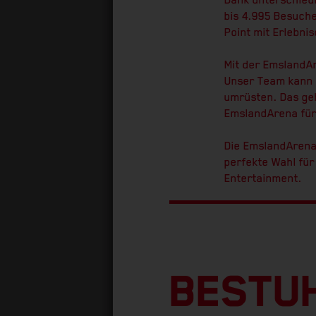
Dank unterschiedl
bis 4.995 Besuche
Point mit Erlebni
Mit der EmslandAr
Unser Team kann i
umrüsten. Das geh
EmslandArena für
Die EmslandArena
perfekte Wahl für
Entertainment.
BESTU