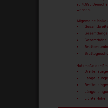
zu 4.995 Besucher
werden.
Allgemeine Maße
Gesamtbreit
Gesamtlänge
Gesamthöhe 
Bruttoraumin
Bruttogescho
Nutzmaße der Em
Breite: ausg
Länge: ausge
Breite: eing
Länge: einge
Lichte Höhe: