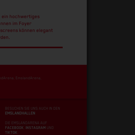
en ein hochwertiges
önnen im Foyer
atscreens können elegant
rden.
andArena, EmslandArena,
BESUCHEN SIE UNS AUCH IN DEN
EMSLANDHALLEN
DIE EMSLANDARENA AUF
FACEBOOK
,
INSTAGRAM
UND
TIKTOK
.