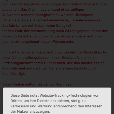
Uhr beendet ist, ohne Begleitung eines Erziehungsberechtigten
besuchen. Das Alter muss anhand eines gültigen
Ausweisdokuments nachgewiesen werden (Reisepass,
Personalausweis, Krankenkassenkarte). Schülerausweise,
Busfahrkarten o.Ä. haben keine Gültigkeit.
Ist das Ende der Veranstaltung nach 24 Uhr geplant, muss der
Jugendliche in Begleitung einer personensorgeberechtigten
oder erziehungsbeauftragten Person sein.
Für die Personensorgeberechtigten besteht die Möglichkeit für
einen Veranstaltungsbesuch in der EmslandArena einen
Erziehungsbeauftragten zu benennen, der das minderjährige
Kind während und nach der Veranstaltung begleitet und
beaufsichtigt.
Diese Punkte sollten Sie bei der Wahl des
Erziehungsbeauftragten beachten:
• die erziehungsbeauftragte Person muss volljährig sein
Diese Seite nutzt Website-Tracking-Technologien von
• die erziehungsbeauftragte Person muss der
Dritten, um ihre Dienste anzubieten, stetig zu
verantwortungsvollen Aufgabe gewachsen sein
verbessern und Werbung entsprechend den Interessen
• beim abendlichen Veranstaltungsbesuch muss die Heimfahrt
der Nutzer anzuzeigen.