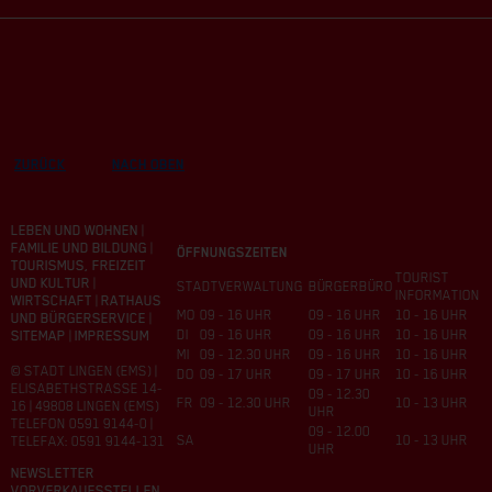
ZURÜCK
NACH OBEN
LEBEN UND WOHNEN
|
FAMILIE UND BILDUNG
|
ÖFFNUNGSZEITEN
TOURISMUS, FREIZEIT
TOURIST
UND KULTUR
|
STADTVERWALTUNG
BÜRGERBÜRO
INFORMATION
WIRTSCHAFT
|
RATHAUS
MO
09 - 16 UHR
09 - 16 UHR
10 - 16 UHR
UND BÜRGERSERVICE
|
DI
09 - 16 UHR
09 - 16 UHR
10 - 16 UHR
SITEMAP
|
IMPRESSUM
MI
09 - 12.30 UHR
09 - 16 UHR
10 - 16 UHR
© STADT LINGEN (EMS) |
DO
09 - 17 UHR
09 - 17 UHR
10 - 16 UHR
ELISABETHSTRASSE 14-1
09 - 12.30
FR
09 - 12.30 UHR
10 - 13 UHR
6 | 49808 LINGEN (EMS)
UHR
TELEFON 0591 9144-0 |
09 - 12.00
SA
10 - 13 UHR
TELEFAX: 0591 9144-131
UHR
NEWSLETTER
VORVERKAUFSSTELLEN