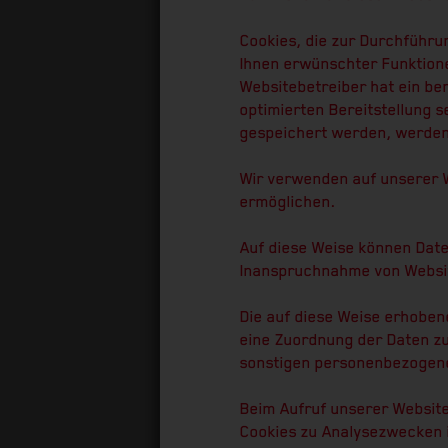
Cookies, die zur Durchführu
Ihnen erwünschter Funktionen
Websitebetreiber hat ein be
optimierten Bereitstellung s
gespeichert werden, werden
Wir verwenden auf unserer W
ermöglichen.
Auf diese Weise können Date
Inanspruchnahme von Websi
Die auf diese Weise erhobe
eine Zuordnung der Daten z
sonstigen personenbezogene
Beim Aufruf unserer Websit
Cookies zu Analysezwecken 