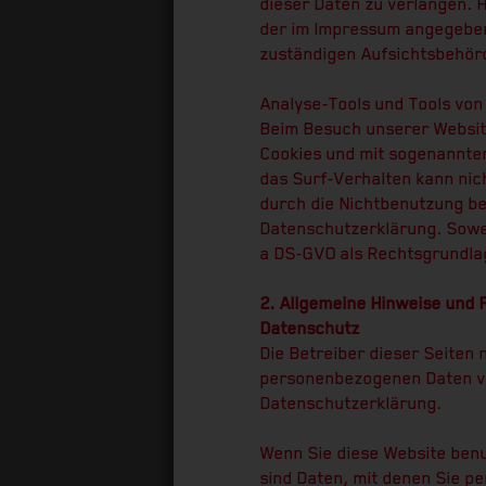
dieser Daten zu verlangen. 
der im Impressum angegeben
zuständigen Aufsichtsbehör
Analyse-Tools und Tools von
Beim Besuch unserer Website
Cookies und mit sogenannten
das Surf-Verhalten kann nic
durch die Nichtbenutzung bes
Datenschutzerklärung. Soweit
a DS-GVO als Rechtsgrundla
2. Allgemeine Hinweise und 
Datenschutz
Die Betreiber dieser Seiten
personenbezogenen Daten ve
Datenschutzerklärung.
Wenn Sie diese Website be
sind Daten, mit denen Sie pe