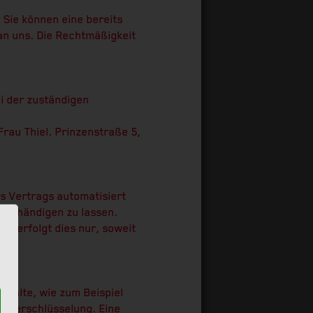
 Sie können eine bereits
l an uns. Die Rechtmäßigkeit
i der zuständigen
Frau Thiel. Prinzenstraße 5,
es Vertrags automatisiert
 aushändigen zu lassen.
n, erfolgt dies nur, soweit
nhalte, wie zum Beispiel
S-Verschlüsselung. Eine