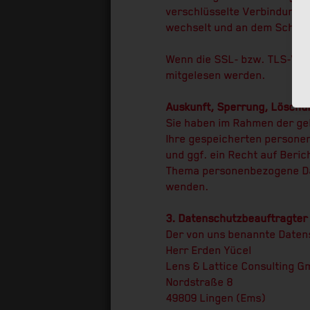
verschlüsselte Verbindung e
wechselt und an dem Schloss
Wenn die SSL- bzw. TLS-Versc
mitgelesen werden.
Auskunft, Sperrung, Löschu
Sie haben im Rahmen der gel
Ihre gespeicherten persone
und ggf. ein Recht auf Beri
Thema personenbezogene Dat
wenden.
3. Datenschutzbeauftragter
Der von uns benannte Daten
Herr Erden Yücel
Lens & Lattice Consulting G
Nordstraße 8
49809 Lingen (Ems)