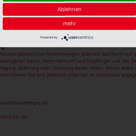
rkennen Sie daran, dass die Adresszeile des Browsers von “ht
Ablehnen
-Symbol in Ihrer Browserzeile.
mehr
hlüsselung aktiviert ist, können die Daten, die Sie an uns üb
Powered by
ng
tenden gesetzlichen Bestimmungen jederzeit das Recht auf u
nbezogenen Daten, deren Herkunft und Empfänger und den Z
chtigung, Sperrung oder Löschung dieser Daten. Hierzu sowie
en können Sie sich jederzeit unter der im Impressum ange
schutzbeauftragte ist:
mbH & Co. KG