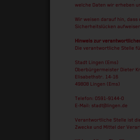
welche Daten wir erheben un
Wir weisen darauf hin, dass 
Sicherheitslücken aufweisen 
Hinweis zur verantwortlichen
Die verantwortliche Stelle f
Stadt Lingen (Ems)
Oberbürgermeister Dieter K
Elisabethstr. 14-16
49808 Lingen (Ems)
Telefon: 0591-9144-0
E-Mail: stadt@lingen.de
Verantwortliche Stelle ist d
Zwecke und Mittel der Verar