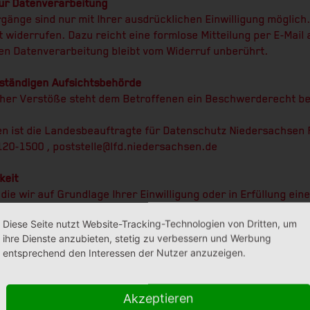
zur Datenverarbeitung
änge sind nur mit Ihrer ausdrücklichen Einwilligung möglich.
eit widerrufen. Dazu reicht eine formlose Mitteilung per E-Mai
ten Datenverarbeitung bleibt vom Widerruf unberührt.
ständigen Aufsichtsbehörde
cher Verstöße steht dem Betroffenen ein Beschwerderecht be
gen ist die Landesbeauftragte für Datenschutz Niedersachsen 
20-1500 , poststelle@lfd.niedersachsen.de
keit
die wir auf Grundlage Ihrer Einwilligung oder in Erfüllung ein
n einen Dritten in einem gängigen, maschinenlesbaren Format
Diese Seite nutzt Website-Tracking-Technologien von Dritten, um
tragung der Daten an einen anderen Verantwortlichen verlange
ihre Dienste anzubieten, stetig zu verbessern und Werbung
entsprechend den Interessen der Nutzer anzuzeigen.
ung
rheitsgründen und zum Schutz der Übertragung vertraulicher I
Akzeptieren
 die Sie an uns als Seitenbetreiber senden, eine SSL-bzw. TL