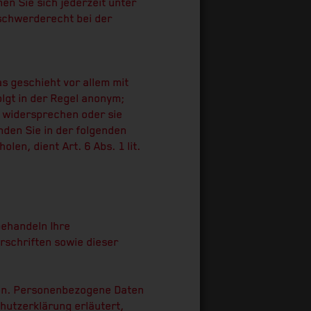
n Sie sich jederzeit unter
schwerderecht bei der
s geschieht vor allem mit
lgt in der Regel anonym;
e widersprechen oder sie
nden Sie in der folgenden
en, dient Art. 6 Abs. 1 lit.
behandeln Ihre
schriften sowie dieser
en. Personenbezogene Daten
chutzerklärung erläutert,