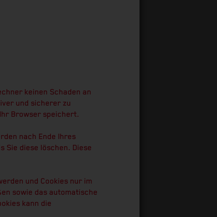
Rechner keinen Schaden an
iver und sicherer zu
Ihr Browser speichert.
erden nach Ende Ihres
s Sie diese löschen. Diese
 werden und Cookies nur im
eßen sowie das automatische
ookies kann die