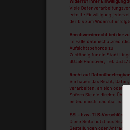
Widerruf Ihrer Einwilligung 
Viele Datenverarbeitungsvorg
erteilte Einwilligung jederz
der bis zum Widerruf erfolg
Beschwerderecht bei der zu
Im Falle datenschutzrechtli
Aufsichtsbehörde zu.
Zuständig für die Stadt Lin
30159 Hannover, Tel. 0511/1
Recht auf Datenübertragbar
Sie haben das Recht, Daten, 
verarbeiten, an sich oder a
Sofern Sie die direkte Über
es technisch machbar ist.
SSL- bzw. TLS-Verschlüssel
Diese Seite nutzt aus Siche
Bestellungen oder Anfragen,