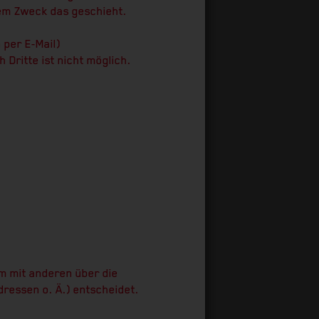
hem Zweck das geschieht.
 per E-Mail)
Dritte ist nicht möglich.
am mit anderen über die
ressen o. Ä.) entscheidet.