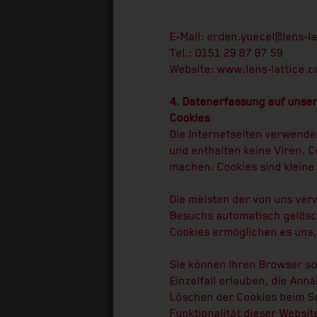
E-Mail: erden.yuecel@lens-l
Tel.: 0151 29 87 87 59
Website: www.lens-lattice.
4. Datenerfassung auf unse
Cookies
Die Internetseiten verwende
und enthalten keine Viren. 
machen. Cookies sind kleine
Die meisten der von uns ver
Besuchs automatisch gelösch
Cookies ermöglichen es uns
Sie können Ihren Browser so
Einzelfall erlauben, die An
Löschen der Cookies beim Sc
Funktionalität dieser Websit