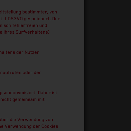
itstellung bestimmter, von
it. f DSGVO gespeichert. Der
nisch fehlerfreien und
se Ihres Surfverhaltens)
haltens der Nutzer
enaufrufen oder der
pseudonymisiert. Daher ist
 nicht gemeinsam mit
 über die Verwendung von
ine Verwendung der Cookies