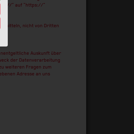
tp://” auf “https://”
ermitteln, nicht von Dritten
nentgeltliche Auskunft über
weck der Datenverarbeitung
 zu weiteren Fragen zum
gebenen Adresse an uns