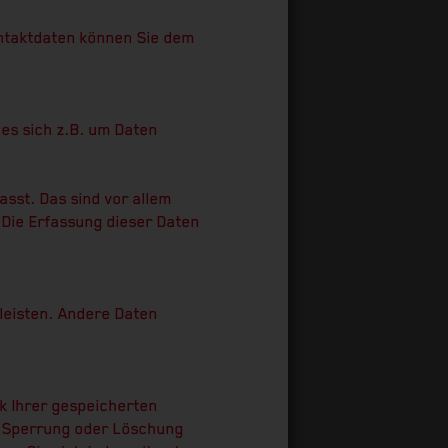
ontaktdaten können Sie dem
 es sich z.B. um Daten
sst. Das sind vor allem
 Die Erfassung dieser Daten
rleisten. Andere Daten
k Ihrer gespeicherten
, Sperrung oder Löschung