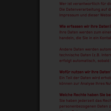
Wer ist verantwortlich für 
Die Datenverarbeitung auf d
Impressum und dieser Webs
Wie erfassen wir Ihre Daten
Ihre Daten werden zum einen
handeln, die Sie in ein Kont
Andere Daten werden automa
technische Daten (z.B. Inte
erfolgt automatisch, sobald
Wofür nutzen wir Ihre Daten
Ein Teil der Daten wird erho
können zur Analyse Ihres N
Welche Rechte haben Sie bez
Sie haben jederzeit das Rec
personenbezogenen Daten zu