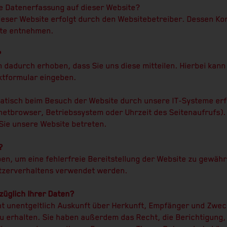
die Datenerfassung auf dieser Website?
ieser Website erfolgt durch den Websitebetreiber. Dessen K
ite entnehmen.
?
 dadurch erhoben, dass Sie uns diese mitteilen. Hierbei kann
aktformular eingeben.
tisch beim Besuch der Website durch unsere IT-Systeme erfa
rnetbrowser, Betriebssystem oder Uhrzeit des Seitenaufrufs).
 Sie unsere Website betreten.
?
ben, um eine fehlerfreie Bereitstellung der Website zu gewäh
utzerverhaltens verwendet werden.
üglich Ihrer Daten?
ht unentgeltlich Auskunft über Herkunft, Empfänger und Zwec
 erhalten. Sie haben außerdem das Recht, die Berichtigung