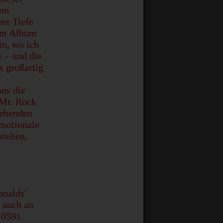
dem
re Tiefe
sem Album
in, wo ich
e – und die
 großartig
d
ans die
„Mr. Rock
tehenden
motionale
stehen,
onalds'
s auch an
 0591