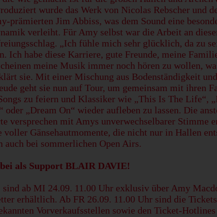
Produziert wurde das Werk von Nicolas Rebscher und 
-prämierten Jim Abbiss, was dem Sound eine besonde
namik verleiht. Für Amy selbst war die Arbeit an die
reiungsschlag. „Ich fühle mich sehr glücklich, da zu se
in. Ich habe diese Karriere, gute Freunde, meine Famili
scheinen meine Musik immer noch hören zu wollen, was
rklärt sie. Mit einer Mischung aus Bodenständigkeit un
reude geht sie nun auf Tour, um gemeinsam mit ihren F
Songs zu feiern und Klassiker wie „This Is The Life“, 
“ oder „Dream On“ wieder aufleben zu lassen. Die ans
te versprechen mit Amys unverwechselbarer Stimme e
 voller Gänsehautmomente, die nicht nur in Hallen ent
n auch bei sommerlichen Open Airs.
bei als Support BLAIR DAVIE!
s sind ab MI 24.09. 11.00 Uhr exklusiv über Amy Macd
ter erhältlich. Ab FR 26.09. 11.00 Uhr sind die Ticket
bekannten Vorverkaufsstellen sowie den Ticket-Hotlines