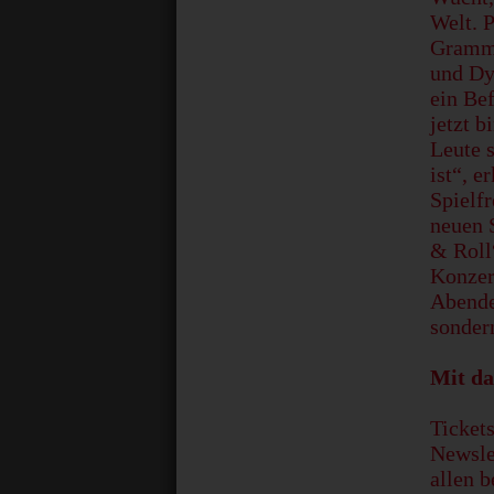
Welt. 
Grammy
und Dy
ein Bef
jetzt b
Leute 
ist“, e
Spielf
neuen 
& Roll
Konzer
Abende
sonder
Mit da
Ticket
Newslet
allen 