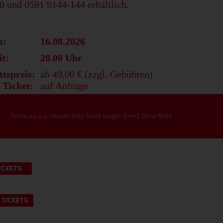
0 und 0591 9144-144 erhältlich.
m:
16.08.2026
it:
20.00 Uhr
ttspreis:
ab 49,00 € (zzgl. Gebühren)
 Ticket:
auf Anfrage
Fotos v.o.n.u.: Headerfoto Stadt Lingen (Ems), Olivia Rose
ICKETS
 TICKETS