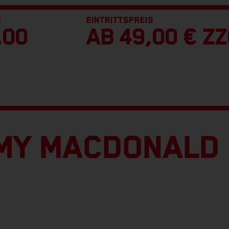
N
EINTRITTSPREIS
.00
AB 49,00 € ZZ
MY MACDONALD