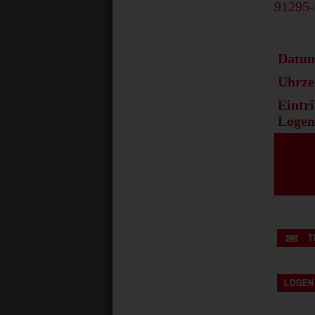
91295-
Datu
Uhrze
Eintri
Logen
T
LOGEN