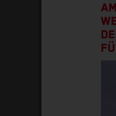
AM
WE
DE
FÜ